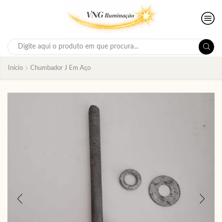
Search
input
Início
Chumbador J Em Aço