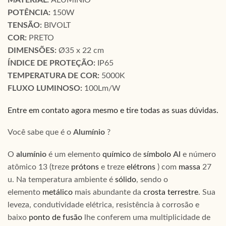
MATERIAL:
ALUMÍNIO
POTÊNCIA:
150W
TENSÃO:
BIVOLT
COR:
PRETO
DIMENSÕES:
Ø35 x 22 cm
ÍNDICE DE PROTEÇÃO:
IP65
TEMPERATURA DE COR:
5000K
FLUXO LUMINOSO:
100Lm/W
Entre em contato agora mesmo e tire todas as suas dúvidas.
Você sabe que é o
Alumínio
?
O
alumínio
é um elemento
químico
de
símbolo
Al
e número
atômico 13 (treze
prótons
e treze
elétrons
) com
massa
27
u. Na temperatura ambiente é
sólido
, sendo o
elemento
metálico
mais abundante da
crosta terrestre
. Sua
leveza, condutividade elétrica, resistência à corrosão e
baixo
ponto de fusão
lhe conferem uma multiplicidade de