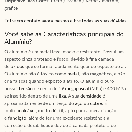
Disponível nas Cores:
Preto / Branco / Verde / marrom,
grafite
Entre em contato agora mesmo e tire todas as suas dúvidas.
Você sabe as Características principais do
Alumínio?
O alumínio é um metal leve, macio e resistente. Possui um
aspecto cinza prateado e fosco, devido à fina camada
de
óxidos
que se forma rapidamente quando exposto ao ar.
O alumínio não é tóxico como
metal
, não magnético, e não
cria faíscas quando exposto a atrito. O alumínio puro
possui
tensão
de cerca de 19
megapascal
(MPa) e 400 MPa
se inserido dentro de uma
liga
. A sua
densidade
é
aproximadamente de um terço do
aço
ou
cobre
. É
muito
maleável
, muito
dúctil
, apto para a mecanização
e
fundição
, além de ter uma excelente resistência à
corrosão e durabilidade devido à camada protetora de