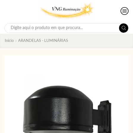
Search
input
Início
ARANDELAS - LUMINÁRIAS