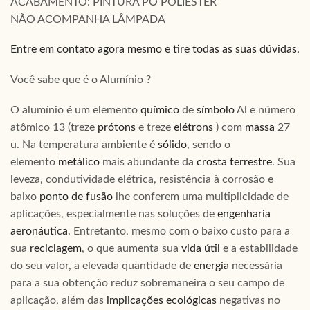
ACABAMENTO: PINTURA PÓ POLIÉSTER
NÃO ACOMPANHA LÂMPADA
Entre em contato agora mesmo e tire todas as suas dúvidas.
Você sabe que é o Alumínio ?
O alumínio é um elemento
químico
de
símbolo
Al e número
atômico 13 (treze
prótons
e treze
elétrons
) com
massa
27
u. Na temperatura ambiente é
sólido
, sendo o
elemento
metálico
mais abundante da
crosta terrestre
. Sua
leveza, condutividade elétrica, resistência à corrosão e
baixo
ponto de fusão
lhe conferem uma multiplicidade de
aplicações, especialmente nas soluções de
engenharia
aeronáutica
. Entretanto, mesmo com o baixo custo para a
sua
reciclagem
, o que aumenta sua
vida útil
e a estabilidade
do seu valor, a elevada quantidade de
energia
necessária
para a sua obtenção reduz sobremaneira o seu campo de
aplicação, além das
implicações ecológicas
negativas no