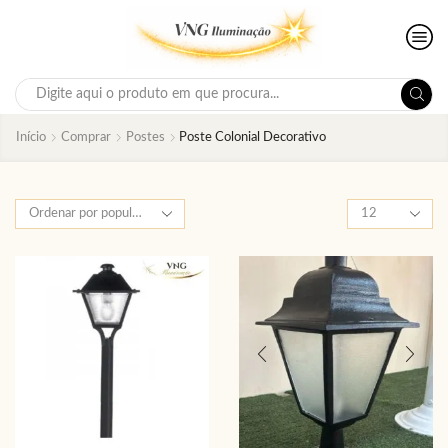
Search
input
Início
Comprar
Postes
Poste Colonial Decorativo
Produtos
por
página