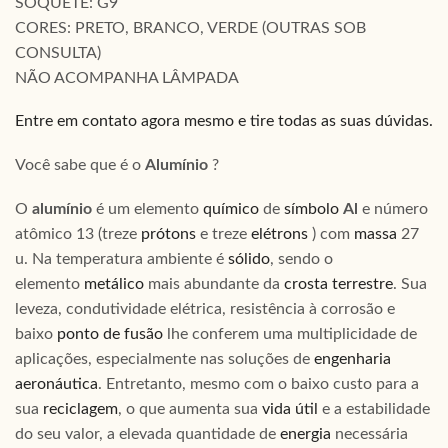
SOQUETE: G9
CORES: PRETO, BRANCO, VERDE (OUTRAS SOB
CONSULTA)
NÃO ACOMPANHA LÂMPADA
Entre em contato agora mesmo e tire todas as suas dúvidas.
Você sabe que é o
Alumínio
?
O
alumínio
é um elemento
químico
de
símbolo
Al
e número
atômico 13 (treze
prótons
e treze
elétrons
) com
massa
27
u. Na temperatura ambiente é
sólido
, sendo o
elemento
metálico
mais abundante da
crosta terrestre
. Sua
leveza, condutividade elétrica, resistência à corrosão e
baixo
ponto de fusão
lhe conferem uma multiplicidade de
aplicações, especialmente nas soluções de
engenharia
aeronáutica
. Entretanto, mesmo com o baixo custo para a
sua
reciclagem
, o que aumenta sua
vida útil
e a estabilidade
do seu valor, a elevada quantidade de
energia
necessária