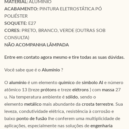
MATERIAL:
ALUMÍNIO
ACABAMENTO:
PINTURA ELETROSTÁTICA PÓ
POLIÉSTER
SOQUETE:
E27
CORES:
PRETO, BRANCO, VERDE (OUTRAS SOB
CONSULTA)
NÃO ACOMPANHA LÂMPADA
Entre em contato agora mesmo e tire todas as suas dúvidas.
Você sabe que é o
Alumínio
?
O
alumínio
é um elemento
químico
de
símbolo
Al
e número
atômico 13 (treze
prótons
e treze
elétrons
) com
massa
27
u. Na temperatura ambiente é
sólido
, sendo o
elemento
metálico
mais abundante da
crosta terrestre
. Sua
leveza, condutividade elétrica, resistência à corrosão e
baixo
ponto de fusão
lhe conferem uma multiplicidade de
aplicações, especialmente nas soluções de
engenharia