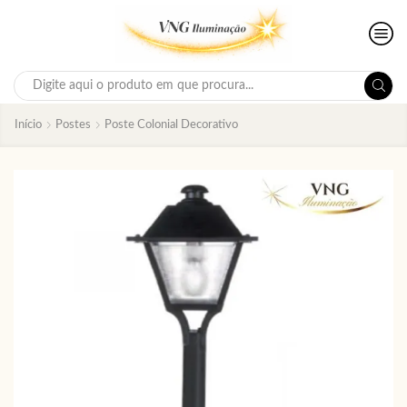
Search
input
Início
Postes
Poste Colonial Decorativo