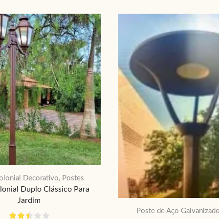
olonial Decorativo
Postes
,
lonial Duplo Clássico Para
Jardim
Poste de Aço Galvanizad