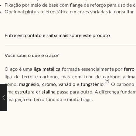
Fixação por meio de base com flange de reforço para uso de
Opcional pintura eletrostática em cores variadas (a consultar
Entre em contato e saiba mais sobre este produto
Você sabe o que é o aço?
O
aço
é uma
liga metálica
formada essencialmente por
ferro
liga de ferro e carbono, mas com teor de carbono acima
[2]
como:
magnésio
,
cromo
,
vanádio
e
tungstênio
.
O carbono e
uma
estrutura cristalina
passa para outro. A diferença fundam
uma peça em ferro fundido é muito frágil.