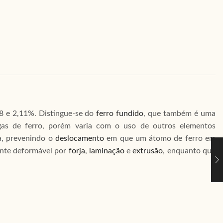
08 e 2,11%. Distingue-se do
ferro fundido
, que também é uma
as de ferro, porém varia com o uso de outros elementos
a, prevenindo o
deslocamento
em que um átomo de ferro em
ente deformável por
forja
,
laminação
e
extrusão
, enquanto que