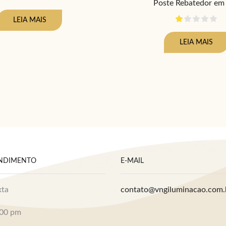
Poste Rebatedor em
LEIA MAIS
LEIA MAIS
ENDIMENTO
E-MAIL
xta
contato@vngiluminacao.com.
:00 pm