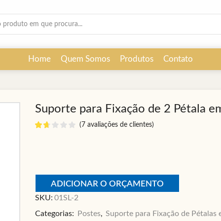
Search
input
Home
Quem Somos
Produtos
Contato
Suporte para Fixação de 2 Pétala e
(
7
avaliações de clientes)
ADICIONAR O ORÇAMENTO
SKU:
01SL-2
Categorias:
Postes
,
Suporte para Fixação de Pétalas