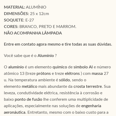
MATERIAL:
ALUMÍNIO
DIMENSÕES:
25 x 12cm
SOQUETE
: E-27
CORES:
BRANCO, PRETO E MARROM.
NÃO ACOMPANHA LÂMPADA
Entre em contato agora mesmo e tire todas as suas dúvidas.
Você sabe que é o
Alumínio
?
O
alumínio
é um elemento
químico
de
símbolo
Al
e número
atômico 13 (treze
prótons
e treze
elétrons
) com
massa
27
u. Na temperatura ambiente é
sólido
, sendo o
elemento
metálico
mais abundante da
crosta terrestre
. Sua
leveza, condutividade elétrica, resistência à corrosão e
baixo
ponto de fusão
lhe conferem uma multiplicidade de
aplicações, especialmente nas soluções de
engenharia
aeronáutica
. Entretanto, mesmo com o baixo custo para a